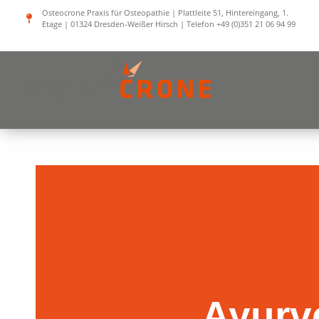
Zum
Osteocrone Praxis für Osteopathie | Plattleite 51, Hintereingang, 1.
Etage | 01324 Dresden-Weißer Hirsch | Telefon +49 (0)351 21 06 94 99
Inhalt
springen
Ayurve