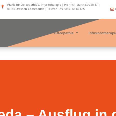
Praxis für Osteopathie & Physiotherapie | Heinrich-Mann-Straße 17 |
01156 Dresden-Cossebaude | Telefon +49 (0)351 65 87 675
Start
Über mich
Osteopathie
Infusionstherapi
da – Ausflug in 