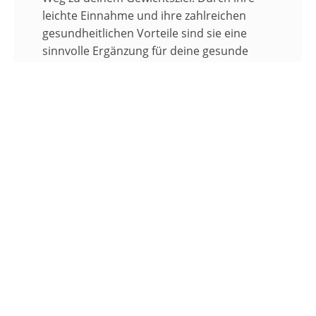
leichte Einnahme und ihre zahlreichen
gesundheitlichen Vorteile sind sie eine
sinnvolle Ergänzung für deine gesunde
Ernährung
Nutze die Power der Flohsamenschalen
für deine Gesundheit
Flohsamenschalen sind eine wahre Hilfe für
unsere Verdauung und können uns auf
dem Weg zu unserem Wohlfühlgewicht
unterstützen. Ihre vielfältigen Vorteile
machen sie zu einem wertvollen
Bestandteil einer ausgewogenen
Ernährung und eines gesunden
Lebensstils.
Probiere sie aus und erlebe die positive