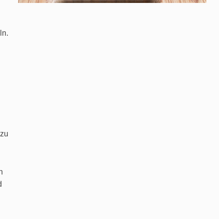
ln.
 zu
n
d