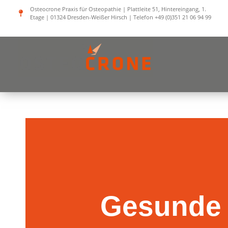
Zum
Osteocrone Praxis für Osteopathie | Plattleite 51, Hintereingang, 1.
Etage | 01324 Dresden-Weißer Hirsch | Telefon +49 (0)351 21 06 94 99
Inhalt
springen
Gesunde 