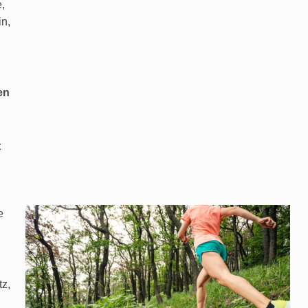
,
in,
en
t
e
z,