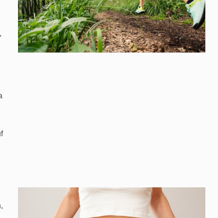
,
a
f
,