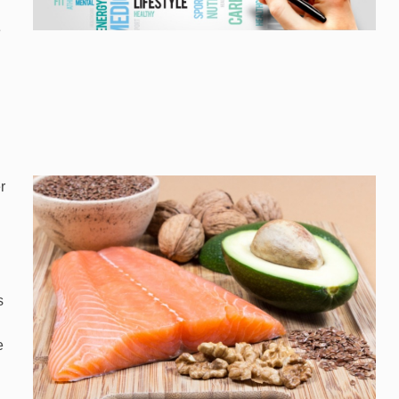
e
r
s
e