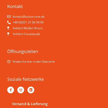
Kontakt
kontakt@osteo­crone.de
+49 (0)351 21 06 94 99
Anfahrt Weißer Hirsch
Anfahrt Cossebaude
Öffnungszeiten
Finden Sie hier in der Übersicht
Soziale Netzwerke
F
I
L
a
n
i
c
s
n
e
t
k
b
a
e
Versand & Lieferung
o
g
d