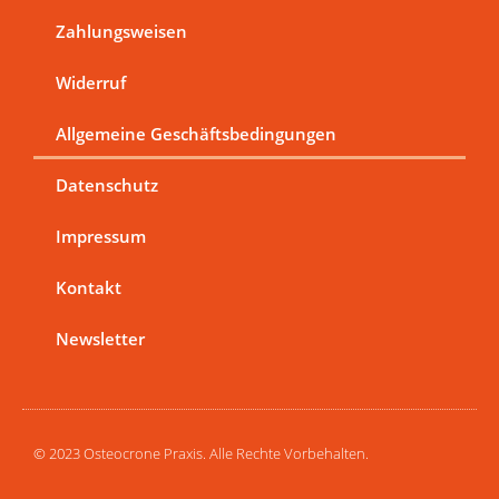
o
r
i
k
a
n
Zahlungsweisen
-
m
f
Widerruf
Allgemeine Geschäftsbedingungen
Datenschutz
Impressum
Kontakt
Newsletter
© 2023 Osteocrone Praxis. Alle Rechte Vorbehalten.