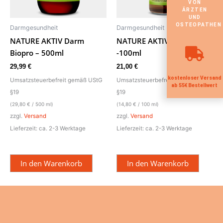
VON
ÄRZTEN
UND
OSTEOPATHEN
Darmgesundheit
Darmgesundheit
NATURE AKTIV Darm
NATURE AKTIV Bitterstoffe
Biopro – 500ml
-100ml
29,99
€
21,00
€
kostenloser Versand
Umsatzsteuerbefreit gemäß UStG
Umsatzsteuerbefreit gemäß UStG
ab 55€ Bestellwert
§19
§19
(
29,80
€
/ 500 ml)
(
14,80
€
/ 100 ml)
zzgl.
Versand
zzgl.
Versand
Lieferzeit: ca. 2-3 Werktage
Lieferzeit: ca. 2-3 Werktage
In den Warenkorb
In den Warenkorb