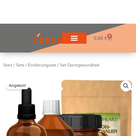
Zum
Inhalt
springen
0
Warenkorb
0,00
€
Start
/
Sets
/
Ernährungsset
/ Set Darmgesundheit
Angebot!