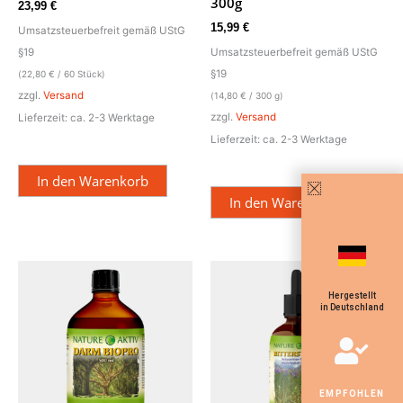
300g
23,99
€
15,99
€
Umsatzsteuerbefreit gemäß UStG
§19
Umsatzsteuerbefreit gemäß UStG
§19
(
22,80
€
/ 60 Stück)
zzgl.
Versand
(
14,80
€
/ 300 g)
zzgl.
Versand
Lieferzeit: ca. 2-3 Werktage
Lieferzeit: ca. 2-3 Werktage
In den Warenkorb
In den Warenkorb
Hergestellt
in Deutschland
EMPFOHLEN