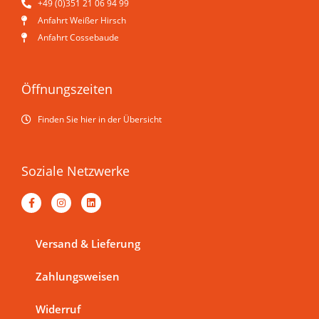
+49 (0)351 21 06 94 99
Anfahrt Weißer Hirsch
Anfahrt Cossebaude
Öffnungszeiten
Finden Sie hier in der Übersicht
Soziale Netzwerke
F
I
L
a
n
i
c
s
n
e
t
k
b
a
e
Versand & Lieferung
o
g
d
o
r
i
k
a
n
Zahlungsweisen
-
m
f
Widerruf