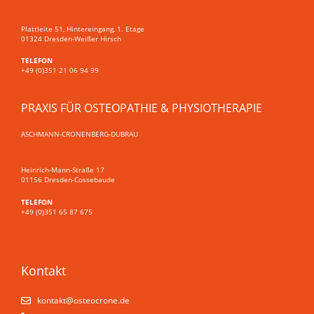
Plattleite 51, Hintereingang, 1. Etage
01324 Dresden-Weißer Hirsch
TELEFON
+49 (0)351 21 06 94 99
PRAXIS FÜR OSTEOPATHIE & PHYSIOTHERAPIE
ASCHMANN-CRONENBERG-DUBRAU
Heinrich-Mann-Straße 17
01156 Dresden-Cossebaude
TELEFON
+49 (0)351 65 87 675
Kontakt
kontakt@osteo­crone.de