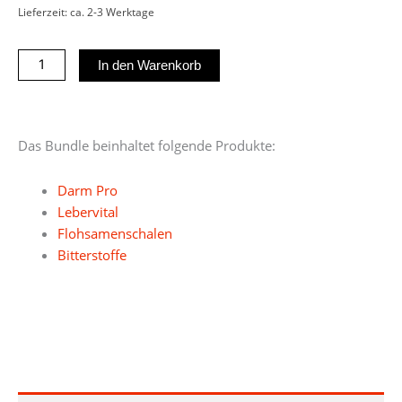
Lieferzeit: ca. 2-3 Werktage
Set
In den Warenkorb
Darmgesundheit
Menge
Das Bundle beinhaltet folgende Produkte:
Darm Pro
Lebervital
Flohsamenschalen
Bitterstoffe