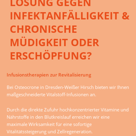
LÖSUNG GEGEN
INFEKTANFÄLLIGKEIT &
CHRONISCHE
MÜDIGKEIT ODER
ERSCHÖPFUNG?
Infusionstherapien zur Revitalisierung
Bei Osteocrone in Dresden-Weißer Hirsch bieten wir Ihnen
maßgeschneiderte Vitalstoff-Infusionen an.
Durch die direkte Zufuhr hochkonzentrierter Vitamine und
Nährstoffe in den Blutkreislauf erreichen wir eine
maximale Wirksamkeit für eine sofortige
Vitalitätssteigerung und Zellregeneration.