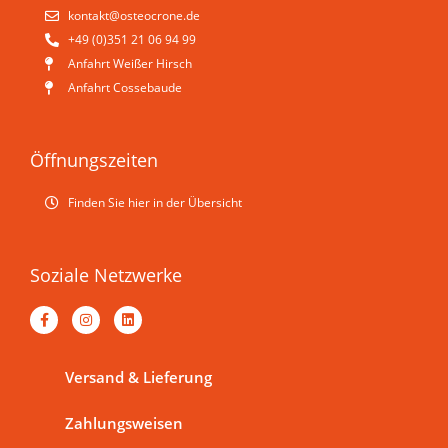
kontakt@osteo­crone.de
+49 (0)351 21 06 94 99
Anfahrt Weißer Hirsch
Anfahrt Cossebaude
Öffnungszeiten
Finden Sie hier in der Übersicht
Soziale Netzwerke
F
I
L
a
n
i
c
s
n
e
t
k
b
a
e
Versand & Lieferung
o
g
d
o
r
i
k
a
n
Zahlungsweisen
-
m
f