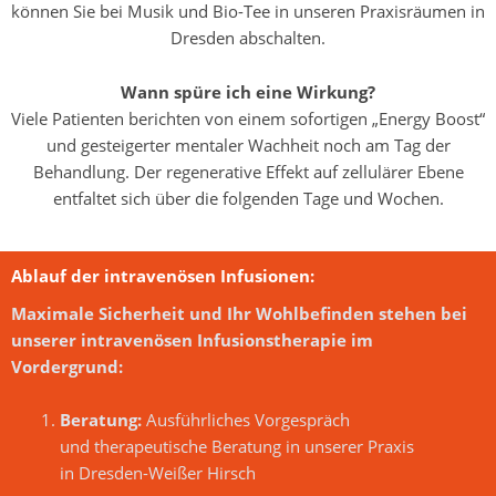
können Sie bei Musik und Bio-Tee in unseren Praxisräumen in
Dresden abschalten.
Wann spüre ich eine Wirkung?
Viele Patienten berichten von einem sofortigen „Energy Boost“
und gesteigerter mentaler Wachheit noch am Tag der
Behandlung. Der regenerative Effekt auf zellulärer Ebene
entfaltet sich über die folgenden Tage und Wochen.
Ablauf der intravenösen Infusionen:
Maximale Sicherheit und Ihr Wohlbefinden stehen bei
unserer intravenösen Infusionstherapie im
Vordergrund:
Beratung:
Ausführliches Vorgespräch
und therapeutische Beratung in unserer Praxis
in Dresden-Weißer Hirsch