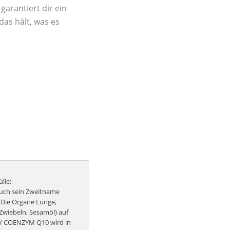
arantiert dir ein
as hält, was es
lle:
uch sein Zweitname
 Die Organe Lunge,
Zwiebeln, Sesamöl) auf
IV COENZYM Q10 wird in