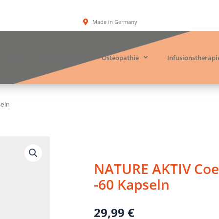
Made in Germany
Start
Über mich
Osteopathie
Infusionstherapi
eln
NATURE AKTIV Co
-60 Kapseln
29,99
€