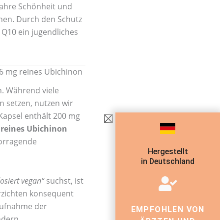
hre Schönheit und
nen. Durch den Schutz
t Q10 ein jugendliches
96 mg reines Ubichinon
h. Während viele
n setzen, nutzen wir
 Kapsel enthält 200 mg
 reines Ubichinon
vorragende
Hergestellt
in Deutschland
siert vegan“
suchst, ist
erzichten konsequent
Aufnahme der
EMPFOHLEN VON
ndern.