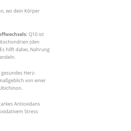
an, wo dein Körper
offwechsels:
Q10 ist
itochondrien (den
Es hilft dabei, Nahrung
andeln.
 gesundes Herz-
 maßgeblich von einer
Ubichinon.
tarkes Antioxidans
 oxidativem Stress