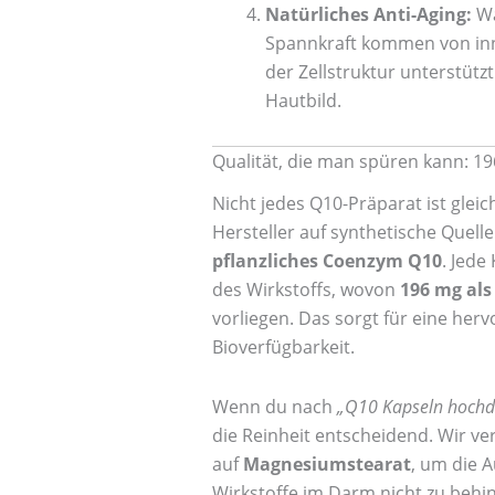
Natürliches Anti-Aging:
Wa
Spannkraft kommen von in
der Zellstruktur unterstütz
Hautbild.
Qualität, die man spüren kann: 1
Nicht jedes Q10-Präparat ist gleic
Hersteller auf synthetische Quelle
pflanzliches Coenzym Q10
. Jede
des Wirkstoffs, wovon
196 mg als
vorliegen. Das sorgt für eine her
Bioverfügbarkeit.
Wenn du nach
„Q10 Kapseln hochdo
die Reinheit entscheidend. Wir v
auf
Magnesiumstearat
, um die 
Wirkstoffe im Darm nicht zu behi