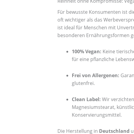
Reinheit ohne Kompromisse: Vega
Für bewusste Konsumenten ist die 
oft wichtiger als das Werbeversp
ist ideal für Menschen mit Unvert
besonderen Ernährungsformen ge
100% Vegan:
Keine tierisch
für eine pflanzliche Lebens
Frei von Allergenen:
Garant
glutenfrei.
Clean Label:
Wir verzichten
Magnesiumstearat, künstlic
Konservierungsmittel.
Die Herstellung in
Deutschland
u