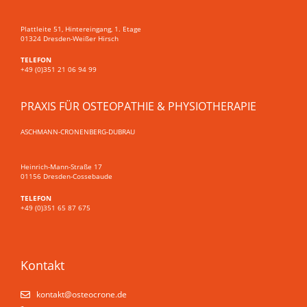
Plattleite 51, Hintereingang, 1. Etage
01324 Dresden-Weißer Hirsch
TELEFON
+49 (0)351 21 06 94 99
PRAXIS FÜR OSTEOPATHIE & PHYSIOTHERAPIE
ASCHMANN-CRONENBERG-DUBRAU
Heinrich-Mann-Straße 17
01156 Dresden-Cossebaude
TELEFON
+49 (0)351 65 87 675
Kontakt
kontakt@osteo­crone.de