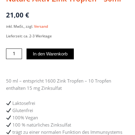
21,00
€
inkl. MwSt., zzgl.
Versand
Lieferzeit: ca. 2-3 Werktage
Nature
In den Warenkorb
Aktiv
Zink
Tropfen
50 ml – entspricht 1600 Zink Tropfen – 10 Tropfen
-
enthalten 15 mg Zinksulfat
50ml
Menge
Laktosefrei
Glutenfrei
100% Vegan
100 % natürliches Zinksulfat
trägt zu einer normalen Funktion des Immunsystems