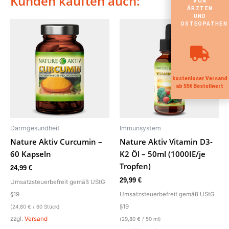
Kunden kauften auch:
VON
ÄRZTEN
UND
OSTEOPATHEN
kostenloser Versand
ab 55€ Bestellwert
Darmgesundheit
Immunsystem
Nature Aktiv Curcumin –
Nature Aktiv Vitamin D3-
60 Kapseln
K2 Öl – 50ml (1000IE/je
Tropfen)
24,99
€
29,99
€
Umsatzsteuerbefreit gemäß UStG
§19
Umsatzsteuerbefreit gemäß UStG
§19
(
24,80
€
/ 60 Stück)
zzgl.
Versand
(
29,80
€
/ 50 ml)