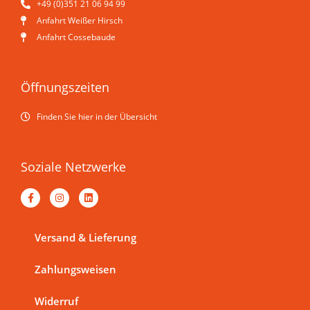
+49 (0)351 21 06 94 99
Anfahrt Weißer Hirsch
Anfahrt Cossebaude
Öffnungszeiten
Finden Sie hier in der Übersicht
Soziale Netzwerke
F
I
L
a
n
i
c
s
n
e
t
k
b
a
e
Versand & Lieferung
o
g
d
o
r
i
k
a
n
Zahlungsweisen
-
m
f
Widerruf