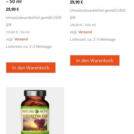
– 50 ml
29,99
€
29,99
€
Umsatzsteuerbefreit gemäß UStG
Umsatzsteuerbefreit gemäß UStG
§19
§19
(
29,80
€
/ 500 ml)
zzgl.
Versand
(
19,80
€
/ 50 ml)
zzgl.
Versand
Lieferzeit: ca. 2-3 Werktage
Lieferzeit: ca. 2-3 Werktage
In den Warenkorb
In den Warenkorb