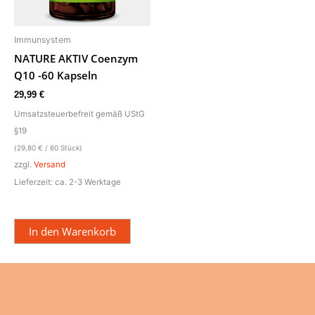
Immunsystem
NATURE AKTIV Coenzym
Q10 -60 Kapseln
29,99
€
Umsatzsteuerbefreit gemäß UStG
§19
(
29,80
€
/ 60 Stück)
zzgl.
Versand
Lieferzeit: ca. 2-3 Werktage
In den Warenkorb