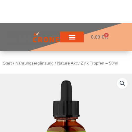
Zum
Inhalt
springen
0
Warenkorb
0,00
€
Start
/
Nahrungsergänzung
/ Nature Aktiv Zink Tropfen – 50ml