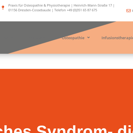
Praxis für Osteopathie & Physiotherapie | Heinrich-Mann-Straße 17 |
01156 Dresden-Cossebaude | Telefon +49 (0)351 65 87 675
Start
Über mich
Osteopathie
Infusionstherapi
ches Syndrom- di