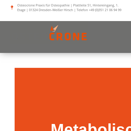
Zum
Osteocrone Praxis für Osteopathie | Plattleite 51, Hintereingang, 1.
Etage | 01324 Dresden-Weißer Hirsch | Telefon +49 (0)351 21 06 94 99
Inhalt
springen
Metabolis