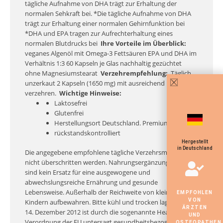
tägliche Aufnahme von DHA trägt zur Erhaltung der
normalen Sehkraft bei.
*Die tägliche Aufnahme von DHA
trägt zur Erhaltung einer normalen Gehirnfunktion bei
*DHA und EPA tragen zur Aufrechterhaltung eines
normalen Blutdrucks bei
Ihre Vorteile im Überblick:
veganes Algenöl mit Omega-3 Fettsäuren
EPA und DHA im
Verhältnis 1:3
60 Kapseln je Glas
nachhaltig gezüchtet
ohne Magnesiumstearat
Verzehrempfehlung:
Täglich
unzerkaut 2 Kapseln (1650 mg) mit ausreichend Flüssigkeit
verzehren.
Wichtige Hinweise:
Laktosefrei
Glutenfrei
Herstellungsort Deutschland. Premiumqualität!
rückstandskontrolliert
Hergestellt
in Deutschland
Die angegebene empfohlene tägliche Verzehrsmenge darf
nicht überschritten werden. Nahrungsergänzungsmittel
sind kein Ersatz für eine ausgewogene und
abwechslungsreiche Ernährung und gesunde
Lebensweise. Außerhalb der Reichweite von kleinen
EMPFOHLEN
VON
Kindern aufbewahren. Bitte kühl und trocken lagern.
Ab
ÄRZTEN
14. Dezember 2012 ist durch die sogenannte Health-Claim
UND
Verordnung der EU untersagt gesundheitsbezogene
OSTEOPATHEN