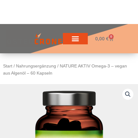
Zum
Inhalt
springen
0
Warenkorb
0,00
€
Start
/
Nahrungsergänzung
/ NATURE AKTIV Omega-3 – vegan
aus Algenöl – 60 Kapseln