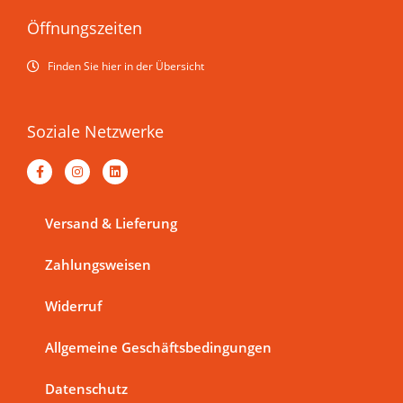
Öffnungszeiten
Finden Sie hier in der Übersicht
Soziale Netzwerke
F
I
L
a
n
i
c
s
n
e
t
k
b
a
e
Versand & Lieferung
o
g
d
o
r
i
k
a
n
Zahlungsweisen
-
m
f
Widerruf
Allgemeine Geschäftsbedingungen
Datenschutz