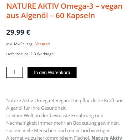
NATURE AKTIV Omega-3 – vegan
aus Algenöl – 60 Kapseln
29,99
€
inkl. MwSt., zzgl.
Versand
Lieferzeit: ca. 2-3 Werktage
NATURE
In den Warenkorb
AKTIV
Omega-
3
Nature Aktiv Omega-3 Vegan: Die pflanzliche Kraft aus
-
Algenöl für Ihre Gesundheit
vegan
In einer Welt, in der bewusste Ernährung und
aus
Nachhaltigkeit immer mehr an Bedeutung gewinnen,
Algenöl
suchen viele Menschen nach einer hochwertigen
-
Alternative zu herkömmlichem Fischöl.
Nature Aktiv
60