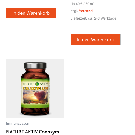
(
19,80
€
/ 50 ml)
zzgl.
Versand
In den Warenkorb
Lieferzeit: ca. 2-3 Werktage
In den Warenkorb
Immunsystem
NATURE AKTIV Coenzym