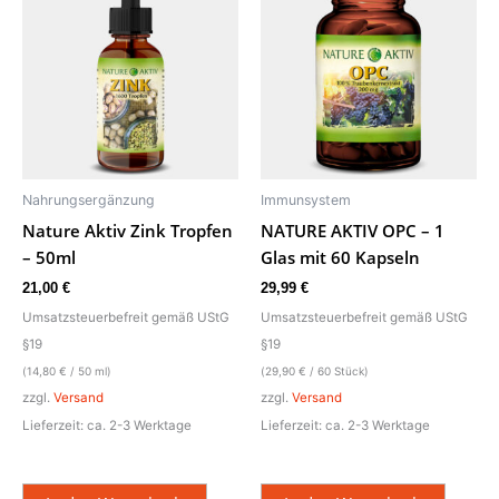
Nahrungsergänzung
Immunsystem
Nature Aktiv Zink Tropfen
NATURE AKTIV OPC – 1
– 50ml
Glas mit 60 Kapseln
21,00
€
29,99
€
Umsatzsteuerbefreit gemäß UStG
Umsatzsteuerbefreit gemäß UStG
§19
§19
(
14,80
€
/ 50 ml)
(
29,90
€
/ 60 Stück)
zzgl.
Versand
zzgl.
Versand
Lieferzeit: ca. 2-3 Werktage
Lieferzeit: ca. 2-3 Werktage