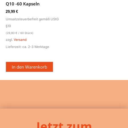
Q10 -60 Kapseln
29,99
€
Umsatzsteuerbefreit gemäß UStG
§19
(
29,80
€
/ 60 Stück)
zzgl.
Versand
Lieferzeit: ca. 2-3 Werktage
In den Warenkorb
Jetzt zum