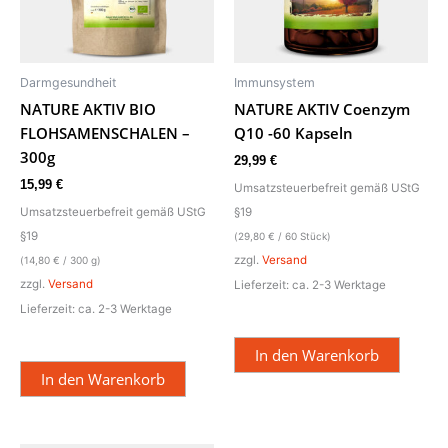
Darmgesundheit
Immunsystem
NATURE AKTIV BIO
NATURE AKTIV Coenzym
FLOHSAMENSCHALEN –
Q10 -60 Kapseln
300g
29,99
€
15,99
€
Umsatzsteuerbefreit gemäß UStG
Umsatzsteuerbefreit gemäß UStG
§19
§19
(
29,80
€
/ 60 Stück)
zzgl.
Versand
(
14,80
€
/ 300 g)
zzgl.
Versand
Lieferzeit: ca. 2-3 Werktage
Lieferzeit: ca. 2-3 Werktage
In den Warenkorb
In den Warenkorb