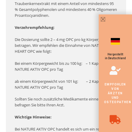
Traubenkernextrakt mit einem Anteil von mindestens 95
% Gesamtpolyphenolen und mindestens 40 % Oligomeren
Proantocyanidinen.
Verzehrempfehlung:
Die Dosierung sollte 2 – 4 mg OPC pro kg Körpergewicht
betragen. Wir empfehlen die Einnahme von NATURE
HEART OPC wie folgt:
Hergestellt
in Deutschland
Bei einem Körpergewicht bis zu 100 kg: – 1 Kapsel
NATURE AKTIV OPC pro Tag
ab einem Körpergewicht von 101 kg: – 2 Kapseln
EMPFOHLEN
NATURE AKTIV OPC pro Tag
VON
ÄRZTEN
UND
Sollten Sie noch zusätzliche Medikamente einnehmen,
OSTEOPATHEN
befragen Sie bitte Ihren Arzt.
Wichtige Hinweise:
Bei NATURE AKTIV OPC handelt es sich um ein rein