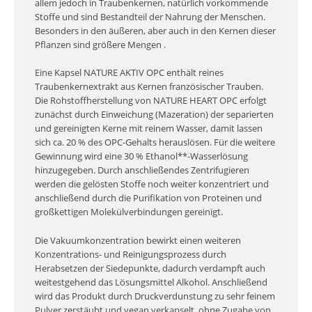
allem jedoch in Traubenkernen, natürlich vorkommende
Stoffe und sind Bestandteil der Nahrung der Menschen.
Besonders in den äußeren, aber auch in den Kernen dieser
Pflanzen sind größere Mengen .
Eine Kapsel NATURE AKTIV OPC enthält reines
Traubenkernextrakt aus Kernen französischer Trauben.
Die Rohstoffherstellung von NATURE HEART OPC erfolgt
zunächst durch Einweichung (Mazeration) der separierten
und gereinigten Kerne mit reinem Wasser, damit lassen
sich ca. 20 % des OPC-Gehalts herauslösen. Für die weitere
Gewinnung wird eine 30 % Ethanol**-Wasserlösung
hinzugegeben. Durch anschließendes Zentrifugieren
werden die gelösten Stoffe noch weiter konzentriert und
anschließend durch die Purifikation von Proteinen und
großkettigen Molekülverbindungen gereinigt.
Die Vakuumkonzentration bewirkt einen weiteren
Konzentrations- und Reinigungsprozess durch
Herabsetzen der Siedepunkte, dadurch verdampft auch
weitestgehend das Lösungsmittel Alkohol. Anschließend
wird das Produkt durch Druckverdunstung zu sehr feinem
Pulver zerstäubt und vegan verkapselt, ohne Zugabe von