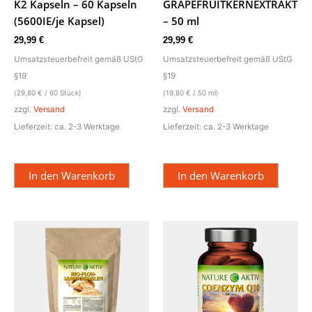
K2 Kapseln – 60 Kapseln
GRAPEFRUITKERNEXTRAKT
(5600IE/je Kapsel)
– 50 ml
29,99
€
29,99
€
Umsatzsteuerbefreit gemäß UStG
Umsatzsteuerbefreit gemäß UStG
§19
§19
(
29,80
€
/ 60 Stück)
(
19,80
€
/ 50 ml)
zzgl.
Versand
zzgl.
Versand
Lieferzeit: ca. 2-3 Werktage
Lieferzeit: ca. 2-3 Werktage
In den Warenkorb
In den Warenkorb