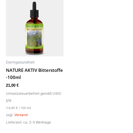
Darmgesundheit
NATURE AKTIV Bitterstoffe
-100ml
21,00
€
Umsatzsteuerbefreit gemäß UStG
§19
(
14,80
€
/ 100 ml)
zzgl.
Versand
Lieferzeit: ca. 2-3 Werktage