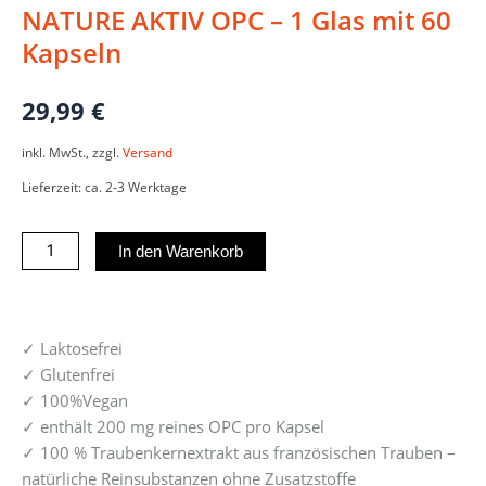
NATURE AKTIV OPC – 1 Glas mit 60
Kapseln
29,99
€
inkl. MwSt., zzgl.
Versand
Lieferzeit: ca. 2-3 Werktage
NATURE
In den Warenkorb
AKTIV
OPC
-
✓ Laktosefrei
1
✓ Glutenfrei
Glas
✓ 100%Vegan
mit
✓ enthält 200 mg reines OPC pro Kapsel
60
✓ 100 % Traubenkernextrakt aus französischen Trauben –
Kapseln
natürliche Reinsubstanzen ohne Zusatzstoffe
Menge