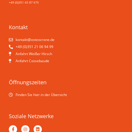
+49 (0)351 65 87 675
Kontakt
kontakt@osteo­crone.de
+49 (0)351 21 06 94 99
Anfahrt Weißer Hirsch
Anfahrt Cossebaude
Öffnungszeiten
Finden Sie hier in der Übersicht
Soziale Netzwerke
F
I
L
a
n
i