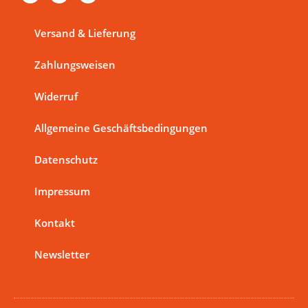
c
s
n
e
t
k
b
a
e
Versand & Lieferung
o
g
d
o
r
i
k
a
n
Zahlungsweisen
-
m
f
Widerruf
Allgemeine Geschäftsbedingungen
Datenschutz
Impressum
Kontakt
Newsletter