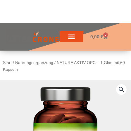
Zum
Inhalt
springen
0
Warenkorb
0,00
€
Start
/
Nahrungsergänzung
/ NATURE AKTIV OPC – 1 Glas mit 60
Kapseln