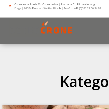
Zum
Osteocrone Praxis für Osteopathie | Plattleite 51, Hintereingang, 1.
Etage | 01324 Dresden-Weißer Hirsch | Telefon +49 (0)351 21 06 94 99
Inhalt
springen
Katego