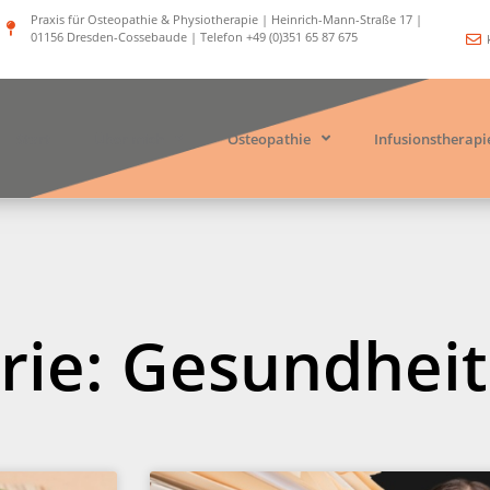
Praxis für Osteopathie & Physiotherapie | Heinrich-Mann-Straße 17 |
01156 Dresden-Cossebaude | Telefon +49 (0)351 65 87 675
Start
Über mich
Osteopathie
Infusionstherapi
rie: Gesundheit
Seite
Seite